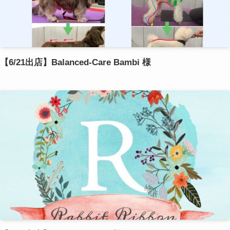
【6/21出店】Balanced-Care Bambi 様