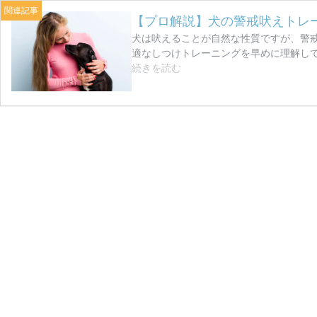
【プロ解説】犬の警戒吠えトレ
犬は吠えることが自然な性質ですが、警
適なしつけトレーニングを早めに理解して
【プ
続きを読む
ロ
解
説】
犬
の
警
戒
吠
え
ト
レ
ー
ニ
ン
グ
は