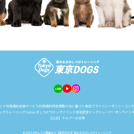
ント
利用規約
会員サービス利用規約
特定商取引法に基づく表記
プライバシーポリシー
コン
ッグトレーニングCamp.
犬しつけTV
ドッグイベント
協会認定ドッグトレーナー
オンライン
【公式】ホメプーの日常
© 2024 犬のしつけ教室なら【東京DOGS】褒める犬のしつけトレーニング