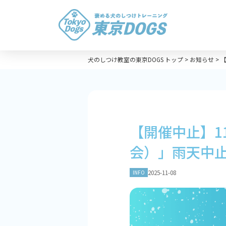
犬のしつけ教室の東京DOGS トップ
>
お知らせ
>
【
【開催中止】11
会）」雨天中
2025-11-08
INFO