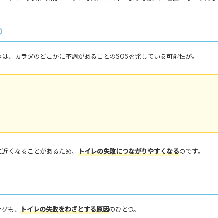
の
のは、
カラダのどこかに不調があることのSOSを発している可能性
が。
に近くなること
があるため、
トイレの失敗につながりやすくなる
のです。
ング
も、
トイレの失敗をわざとする原因
のひとつ。