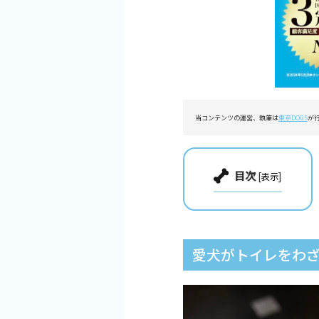
当コンテンツの運営、執筆は
東京DOGS
が
目次
[
]
表示
愛犬がトイレをわ