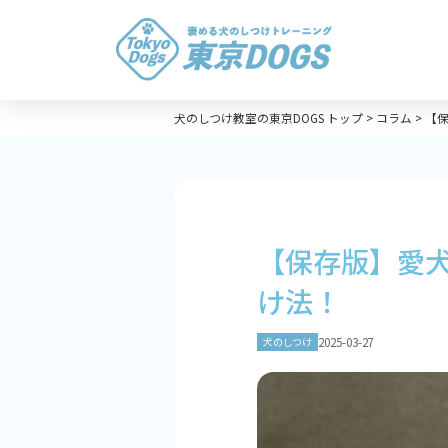
犬のしつけ教室の東京DOGS トップ
>
コラム
>
【
【保存版】愛
け法！
2025-03-27
犬のしつけ