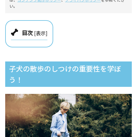
い。
目次
[
表示
]
子犬の散歩のしつけの重要性を学ぼ
う！