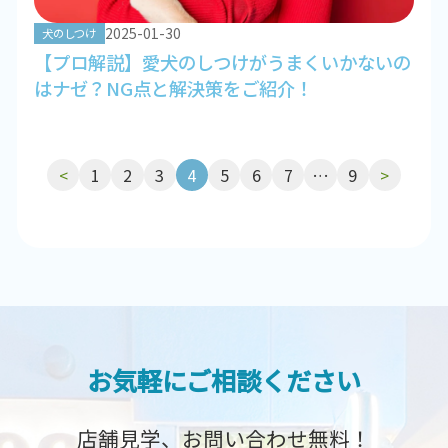
2025-01-30
犬のしつけ
【プロ解説】愛犬のしつけがうまくいかないの
はナゼ？NG点と解決策をご紹介！
投
<
1
2
3
4
5
6
7
…
9
>
稿
の
ペ
ー
ジ
送
り
お気軽にご相談ください
店舗見学、お問い合わせ無料！